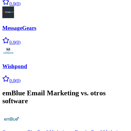
0.0
(
0
)
MessageGears
0.0
(
0
)
Wishpond
0.0
(
0
)
emBlue Email Marketing
vs. otros
software