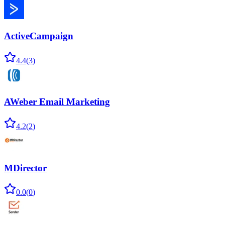
ActiveCampaign
4.4
(
3
)
AWeber Email Marketing
4.2
(
2
)
MDirector
0.0
(
0
)