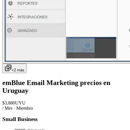
+
2
más
emBlue Email Marketing
precios en
Uruguay
$
3,880
UYU
/ Mes · Miembro
Small Business