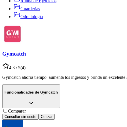
Rutina de Ejercicios
Guarderías
Odontología
Gymcatch
4.3
/ 5
(
4
)
Gymcatch ahorra tiempo, aumenta los ingresos y brinda un excelente ser
Funcionalidades de
Gymcatch
Comparar
Consultar sin costo
Cotizar