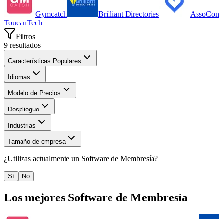
Gymcatch
Brilliant Directories
AssoCon
ToucanTech
Filtros
9
resultados
Características Populares
Idiomas
Modelo de Precios
Despliegue
Industrias
Tamaño de empresa
¿Utilizas actualmente un
Software de Membresía
?
Sí
No
Los mejores
Software de Membresía