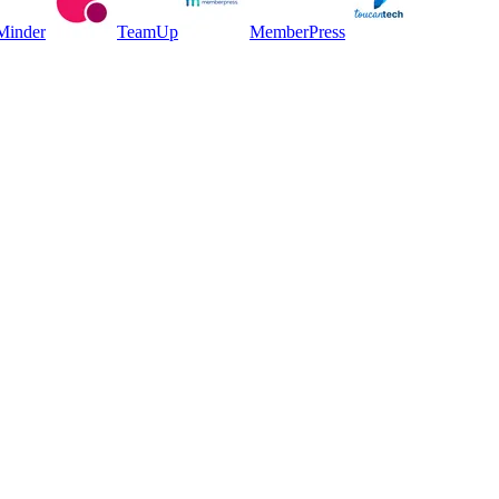
inder
TeamUp
MemberPress