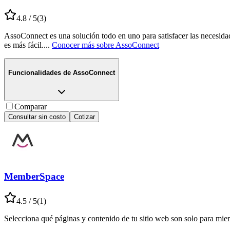
4.8
/ 5
(
3
)
AssoConnect es una solución todo en uno para satisfacer las necesidade
es más fácil.
...
Conocer más sobre
AssoConnect
Funcionalidades de
AssoConnect
Comparar
Consultar sin costo
Cotizar
MemberSpace
4.5
/ 5
(
1
)
Selecciona qué páginas y contenido de tu sitio web son solo para miem