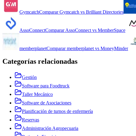
Gymcatch
Comparar
Gymcatch
vs
Brilliant Directories
AssoConnect
Comparar
AssoConnect
vs
MemberSpace
memberplanet
Comparar
memberplanet
vs
MoneyMinder
Categorías relacionadas
Gestión
Software para Foodtruck
Taller Mecánico
Software de Asociaciones
Planificación de turnos de enfermería
Reservas
Administración Agropecuaria