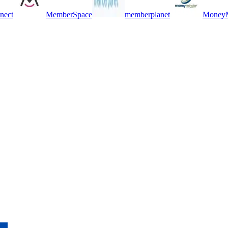
nect
MemberSpace
memberplanet
MoneyM