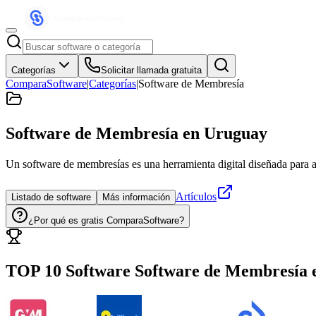
Categorías
Solicitar llamada gratuita
ComparaSoftware
|
Categorías
|
Software de Membresía
Software de Membresía
en Uruguay
Un software de membresías es una herramienta digital diseñada para ay
Artículos
Listado de software
Más información
¿Por qué es gratis ComparaSoftware?
TOP 10 Software
Software de Membresía