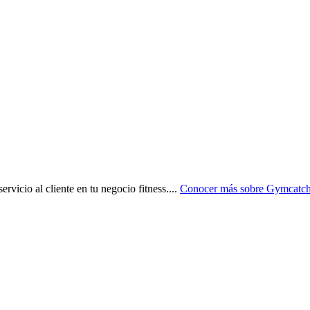
vicio al cliente en tu negocio fitness.
...
Conocer más sobre
Gymcatc