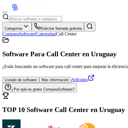
Categorías
Solicitar llamada gratuita
ComparaSoftware
|
Categorías
|
Call Center
Software Para Call Center
en Uruguay
¿Estás buscando un software para call center para mejorar la eficienci
Artículos
Listado de software
Más información
¿Por qué es gratis ComparaSoftware?
TOP 10 Software
Call Center
en
Uruguay