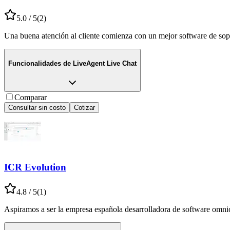
5.0
/ 5
(
2
)
Una buena atención al cliente comienza con un mejor software de sopo
Funcionalidades de
LiveAgent Live Chat
Comparar
Consultar sin costo
Cotizar
ICR Evolution
4.8
/ 5
(
1
)
Aspiramos a ser la empresa española desarrolladora de software omnica