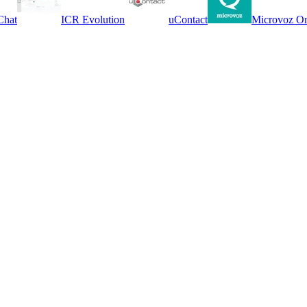
Chat
ICR Evolution
uContact
Microvoz O