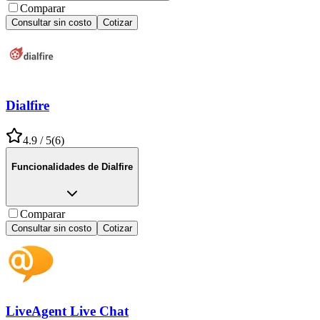
Comparar
Consultar sin costo
Cotizar
Dialfire
4.9
/ 5
(
6
)
Funcionalidades de
Dialfire
Comparar
Consultar sin costo
Cotizar
LiveAgent Live Chat