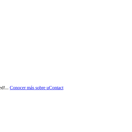
ed!
...
Conocer más sobre
uContact