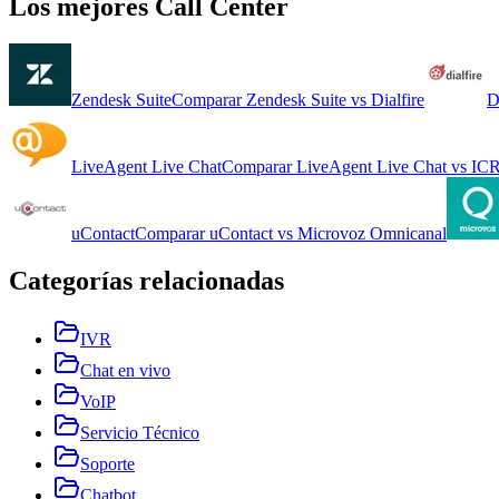
Los mejores
Call Center
Zendesk Suite
Comparar
Zendesk Suite
vs
Dialfire
D
LiveAgent Live Chat
Comparar
LiveAgent Live Chat
vs
ICR
uContact
Comparar
uContact
vs
Microvoz Omnicanal
Categorías relacionadas
IVR
Chat en vivo
VoIP
Servicio Técnico
Soporte
Chatbot