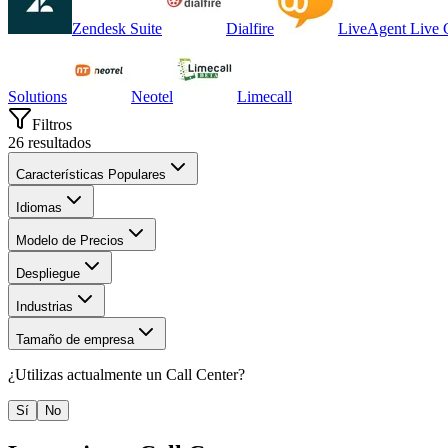
Zendesk Suite
Dialfire
LiveAgent Live 
Solutions
Neotel
Limecall
Filtros
26
resultados
Características Populares
Idiomas
Modelo de Precios
Despliegue
Industrias
Tamaño de empresa
¿Utilizas actualmente un
Call Center
?
Sí
No