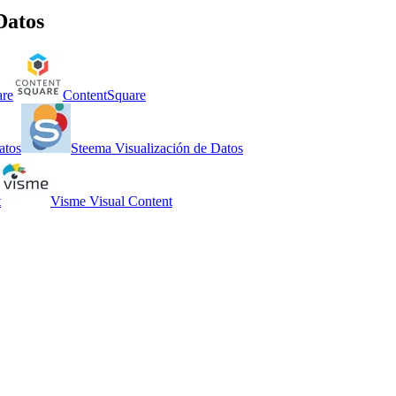
Datos
are
ContentSquare
atos
Steema Visualización de Datos
t
Visme Visual Content