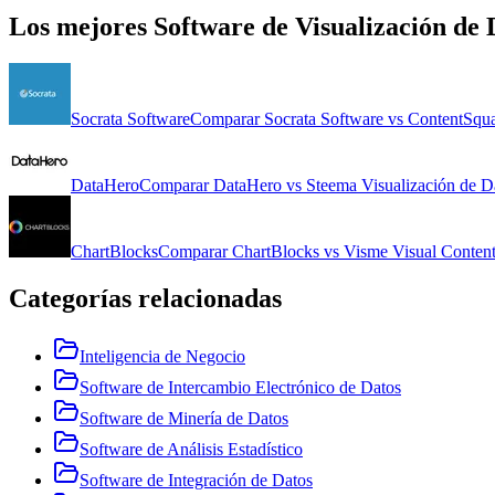
Los mejores
Software de Visualización de 
Socrata Software
Comparar
Socrata Software
vs
ContentSqu
DataHero
Comparar
DataHero
vs
Steema Visualización de D
ChartBlocks
Comparar
ChartBlocks
vs
Visme Visual Conten
Categorías relacionadas
Inteligencia de Negocio
Software de Intercambio Electrónico de Datos
Software de Minería de Datos
Software de Análisis Estadístico
Software de Integración de Datos