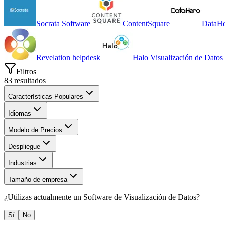
Socrata Software
ContentSquare
DataH
Revelation helpdesk
Halo Visualización de Datos
Filtros
83
resultados
Características Populares
Idiomas
Modelo de Precios
Despliegue
Industrias
Tamaño de empresa
¿Utilizas actualmente un
Software de Visualización de Datos
?
Sí
No