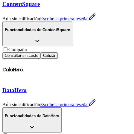
ContentSquare
Aún sin calificación
Escribe la primera reseña
Funcionalidades de
ContentSquare
Comparar
Consultar sin costo
Cotizar
DataHero
Aún sin calificación
Escribe la primera reseña
Funcionalidades de
DataHero