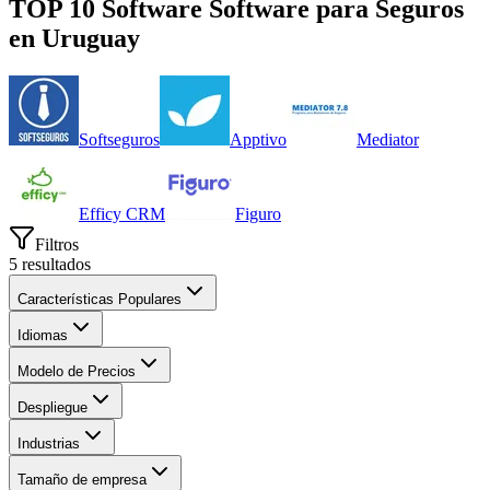
TOP 10 Software
Software para Seguros
en
Uruguay
Softseguros
Apptivo
Mediator
Efficy CRM
Figuro
Filtros
5
resultados
Características Populares
Idiomas
Modelo de Precios
Despliegue
Industrias
Tamaño de empresa