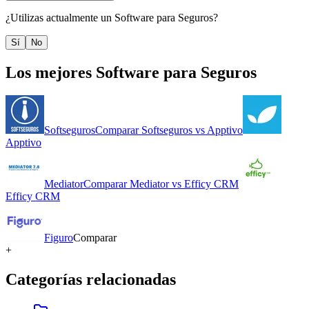
¿Utilizas actualmente un
Software para Seguros
?
Sí
No
Los mejores
Software para Seguros
Softseguros
Comparar
Softseguros
vs
Apptivo
Apptivo
Mediator
Comparar
Mediator
vs
Efficy CRM
Efficy CRM
Figuro
Comparar
+
Categorías relacionadas