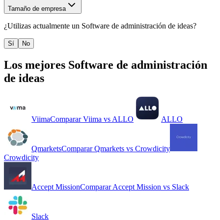
Tamaño de empresa
¿Utilizas actualmente un
Software de administración de ideas
?
Sí
No
Los mejores
Software de administración
de ideas
Viima
Comparar
Viima
vs
ALLO
ALLO
Qmarkets
Comparar
Qmarkets
vs
Crowdicity
Crowdicity
Accept Mission
Comparar
Accept Mission
vs
Slack
Slack