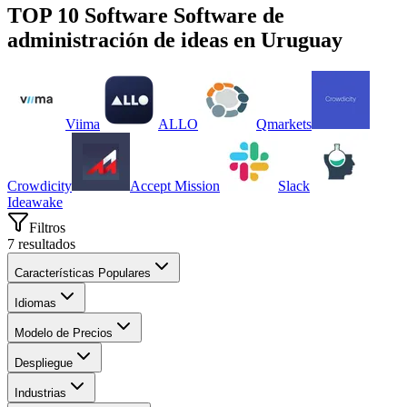
TOP 10 Software
Software de
administración de ideas
en
Uruguay
Viima
ALLO
Qmarkets
Crowdicity
Accept Mission
Slack
Ideawake
Filtros
7
resultados
Características Populares
Idiomas
Modelo de Precios
Despliegue
Industrias