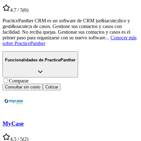
4.7
/ 5
(
6
)
PracticePanther CRM es un software de CRM jur&iacute;dico y
gesti&oacute;n de casos. Gestione sus contactos y casos con
facilidad. No reciba quejas. Gestionar sus contactos y casos es el
primer paso para organizarse con su nuevo software
...
Conocer más
sobre
PracticePanther
Funcionalidades de
PracticePanther
Comparar
Consultar sin costo
Cotizar
MyCase
4.5
/ 5
(
2
)