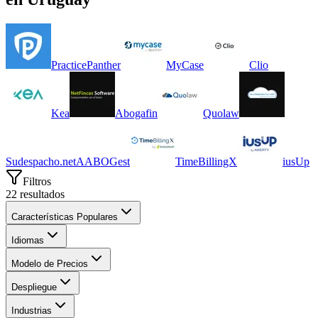
PracticePanther
MyCase
Clio
Kea
Abogafin
Quolaw
Sudespacho.net
A
ABOGest
TimeBillingX
iusUp
Filtros
22
resultados
Características Populares
Idiomas
Modelo de Precios
Despliegue
Industrias