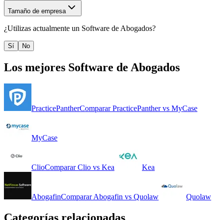
Tamaño de empresa
¿Utilizas actualmente un
Software de Abogados
?
Sí
No
Los mejores
Software de Abogados
PracticePanther
Comparar
PracticePanther
vs
MyCase
MyCase
Clio
Comparar
Clio
vs
Kea
Kea
Abogafin
Comparar
Abogafin
vs
Quolaw
Quolaw
Categorías relacionadas