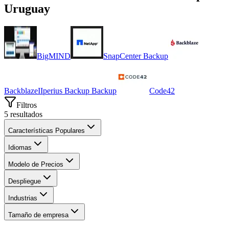
Uruguay
BigMIND
SnapCenter Backup
Backblaze
I
Iperius Backup Backup
Code42
Filtros
5
resultados
Características Populares
Idiomas
Modelo de Precios
Despliegue
Industrias
Tamaño de empresa