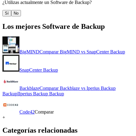
¿Utilizas actualmente un
Software de Backup
?
Sí
No
Los mejores
Software de Backup
BigMIND
Comparar
BigMIND
vs
SnapCenter Backup
SnapCenter Backup
Backblaze
Comparar
Backblaze
vs
Iperius Backup
Backup
I
Iperius Backup Backup
Code42
Comparar
+
Categorías relacionadas