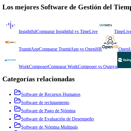
Los mejores
Software de Gestión del Tiem
Insightful
Comparar
Insightful
vs
TimeLive
TimeLiv
TramitApp
Comparar
TramitApp
vs
OpenHR
Open
WorkComposer
Comparar
WorkComposer
vs
Quinyx
Categorías relacionadas
Software de Recursos Humanos
Software de reclutamiento
Software de Pago de Nómina
Software de Evaluación de Desempeño
Software de Nómina Multipaís