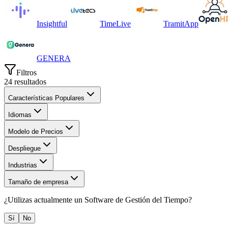
Insightful
TimeLive
TramitApp
GENERA
Filtros
24
resultados
Características Populares
Idiomas
Modelo de Precios
Despliegue
Industrias
Tamaño de empresa
¿Utilizas actualmente un
Software de Gestión del Tiempo
?
Sí
No