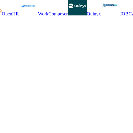
OpenHR
WorkComposer
Quinyx
JOBCA