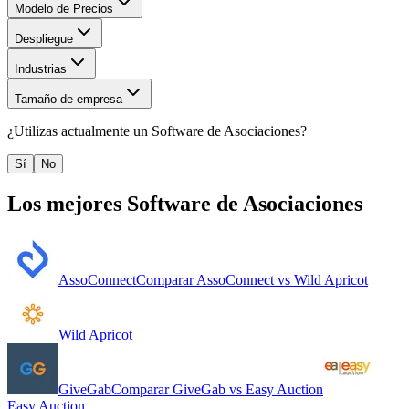
Modelo de Precios
Despliegue
Industrias
Tamaño de empresa
¿Utilizas actualmente un
Software de Asociaciones
?
Sí
No
Los mejores
Software de Asociaciones
AssoConnect
Comparar
AssoConnect
vs
Wild Apricot
Wild Apricot
GiveGab
Comparar
GiveGab
vs
Easy Auction
Easy Auction