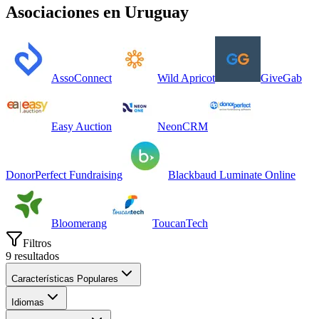
Asociaciones
en
Uruguay
AssoConnect
Wild Apricot
GiveGab
Easy Auction
NeonCRM
DonorPerfect Fundraising
Blackbaud Luminate Online
Bloomerang
ToucanTech
Filtros
9
resultados
Características Populares
Idiomas