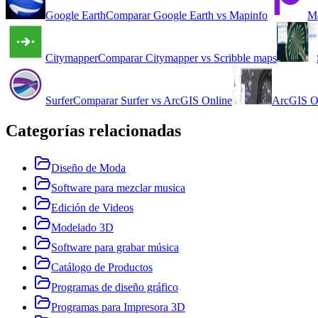
Google Earth
Comparar
Google Earth
vs
Mapinfo
M
Citymapper
Comparar
Citymapper
vs
Scribble maps
Surfer
Comparar
Surfer
vs
ArcGIS Online
ArcGIS O
Categorías relacionadas
Diseño de Moda
Software para mezclar musica
Edición de Videos
Modelado 3D
Software para grabar música
Catálogo de Productos
Programas de diseño gráfico
Programas para Impresora 3D