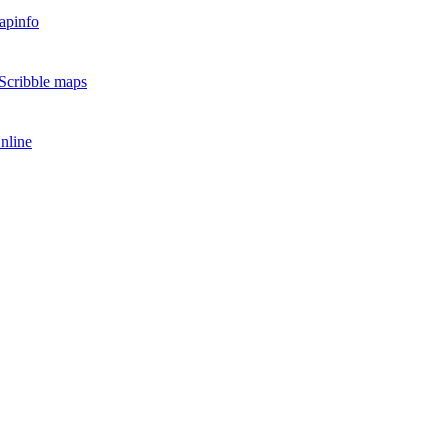
apinfo
Scribble maps
nline