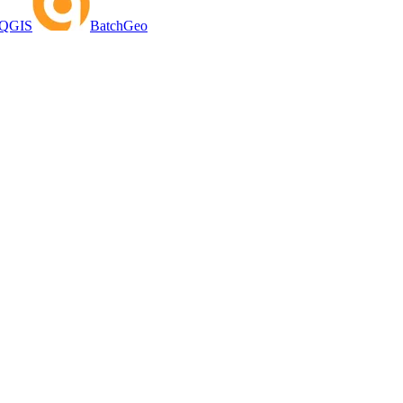
QGIS
BatchGeo