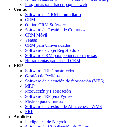
Programas para hacer páginas web
Ventas
Software de CRM Inmobiliario
CRM
Online CRM Software
Software de Gestión de Contratos
CRM Móvil
Ventas
CRM para Universidades
Software de Caja Registradora
Software CRM para pequeñas empresas
Herramientas para social CRM
ERP
Software ERP Construcción
Gestión de Pedidos
Software de ejecución de fabricación (MES)
MRP
Producción y Fabricación
Software ERP para Pymes
Médico para Clínicas
Software de Gestión de Almacenes - WMS
ERP
Analítica
Inteligencia de Negocio
Software de Visualización de Datos