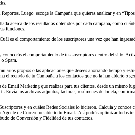
cks.
ión Reportes. Luego, escoge la Campaña que quieras analizar y en “Tipos
lada acerca de los resultados obtenidos por cada campaña, como cuántos 
ras funciones.
uál es el comportamiento de los suscriptores una vez que han ingresad
y conocerás el comportamiento de tus suscriptores dentro del sitio. A
g o Spam.
mularios propios o las aplicaciones que desees ahorrando tiempo y esfue
ma el reenvío de tu Campaña a los contactos que no la han abierto o g
s de Email Marketing que realizas para tus clientes, desde un mismo luga
 ti. Envía tus archivos adjuntos, facturas, resúmenes de tarjeta, confir
scriptores y en cuáles Redes Sociales lo hicieron. Calcula y conoce cuá
y Agente de Correo fue abierto tu Email. Así podrás optimizar todas t
udo de Conversión y Fidelidad de tus contactos.