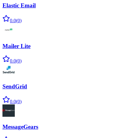
Elastic Email
0.0
(
0
)
Mailer Lite
0.0
(
0
)
SendGrid
0.0
(
0
)
MessageGears