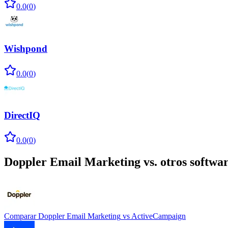
0.0
(
0
)
Wishpond
0.0
(
0
)
DirectIQ
0.0
(
0
)
Doppler Email Marketing
vs. otros softwa
Comparar
Doppler Email Marketing
vs
ActiveCampaign