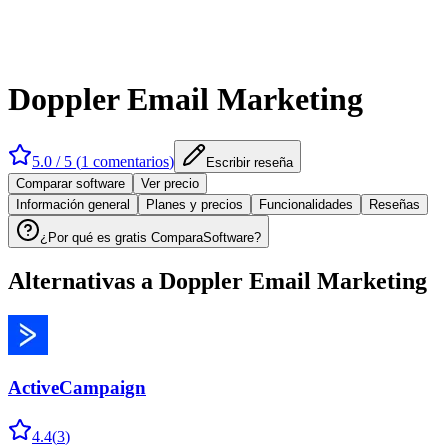
Doppler Email Marketing
5.0
/ 5 (
1
comentarios
)
Escribir reseña
Comparar software
Ver precio
Información general
Planes y precios
Funcionalidades
Reseñas
¿Por qué es gratis ComparaSoftware?
Alternativas a
Doppler Email Marketing
ActiveCampaign
4.4
(
3
)