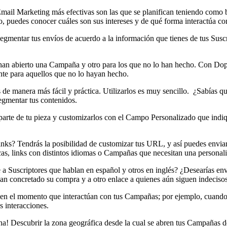
il Marketing más efectivas son las que se planifican teniendo como ba
o, puedes conocer cuáles son sus intereses y de qué forma interactúa c
gmentar tus envíos de acuerdo a la información que tienes de tus Suscri
e han abierto una Campaña y otro para los que no lo han hecho. Con Do
ente para aquellos que no lo hayan hecho.
s de manera más fácil y práctica. Utilizarlos es muy sencillo. ¿Sabía
egmentar tus contenidos.
parte de tu pieza y customizarlos con el Campo Personalizado que indiqu
nks? Tendrás la posibilidad de customizar tus URL, y así puedes enviar 
icas, links con distintos idiomas o Campañas que necesitan una personal
a Suscriptores que hablan en español y otros en inglés? ¿Desearías envi
 han concretado su compra y a otro enlace a quienes aún siguen indeciso
 en el momento que interactúan con tus Campañas; por ejemplo, cuando
s interacciones.
a! Descubrir la zona geográfica desde la cual se abren tus Campañas de