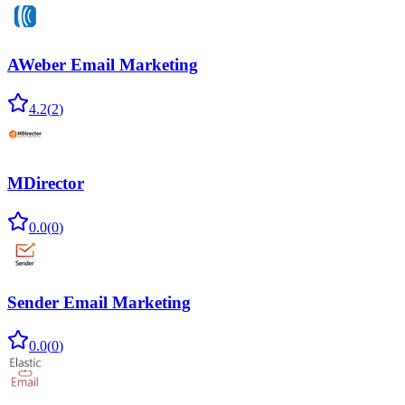
AWeber Email Marketing
4.2
(
2
)
MDirector
0.0
(
0
)
Sender Email Marketing
0.0
(
0
)