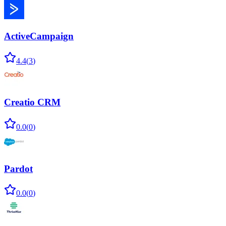
ActiveCampaign
4.4
(
3
)
Creatio CRM
0.0
(
0
)
Pardot
0.0
(
0
)