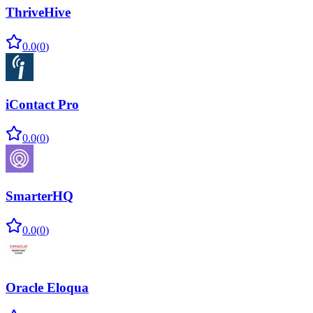
ThriveHive
0.0
(
0
)
iContact Pro
0.0
(
0
)
SmarterHQ
0.0
(
0
)
Oracle Eloqua