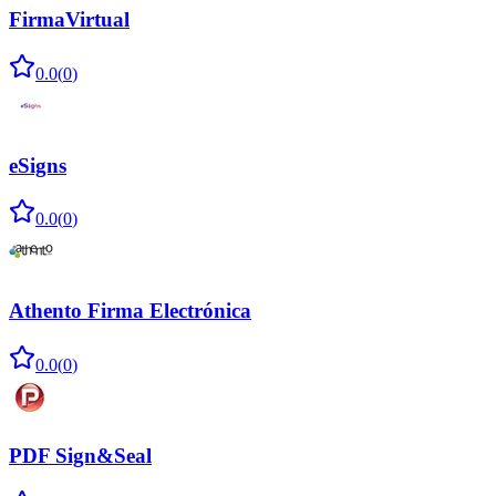
FirmaVirtual
0.0
(
0
)
eSigns
0.0
(
0
)
Athento Firma Electrónica
0.0
(
0
)
PDF Sign&Seal