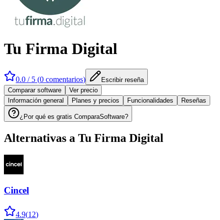
Tu Firma Digital
0.0
/ 5 (
0
comentarios
)
Escribir reseña
Comparar software
Ver precio
Información general
Planes y precios
Funcionalidades
Reseñas
¿Por qué es gratis ComparaSoftware?
Alternativas a
Tu Firma Digital
Cincel
4.9
(
12
)