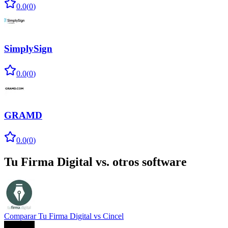
0.0
(
0
)
SimplySign
0.0
(
0
)
GRAMD
0.0
(
0
)
Tu Firma Digital
vs. otros software
Comparar
Tu Firma Digital
vs
Cincel