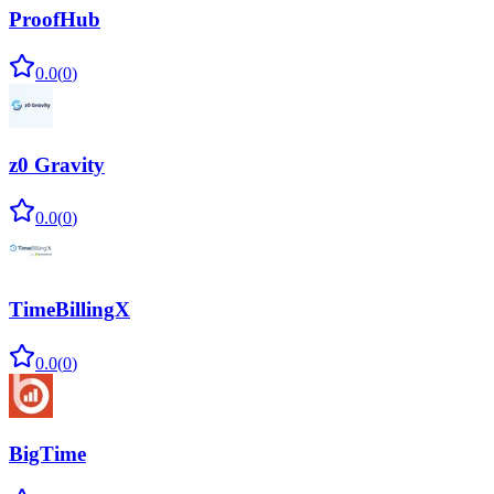
ProofHub
0.0
(
0
)
z0 Gravity
0.0
(
0
)
TimeBillingX
0.0
(
0
)
BigTime