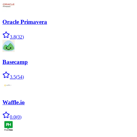
Oracle Primavera
3.8
(
32
)
Basecamp
3.5
(
54
)
Waffle.io
0.0
(
0
)