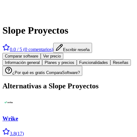
Slope Proyectos
0.0
/ 5 (
0
comentarios
)
Escribir reseña
Comparar software
Ver precio
Información general
Planes y precios
Funcionalidades
Reseñas
¿Por qué es gratis ComparaSoftware?
Alternativas a
Slope Proyectos
Wrike
3.8
(
17
)