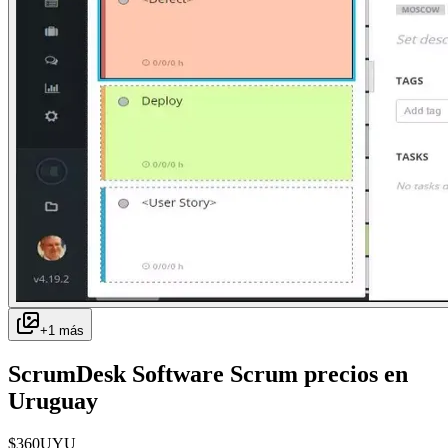
+
1
más
ScrumDesk Software Scrum
precios en
Uruguay
$
360
UYU