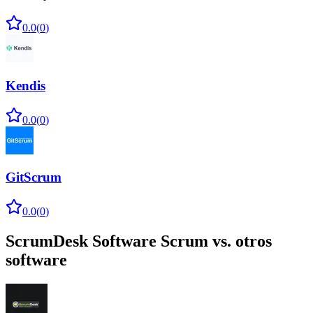
0.0
(
0
)
Kendis
0.0
(
0
)
GitScrum
0.0
(
0
)
ScrumDesk Software Scrum
vs. otros
software