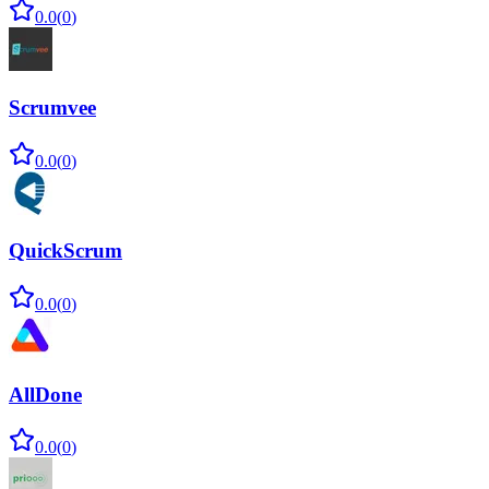
0.0
(
0
)
Scrumvee
0.0
(
0
)
QuickScrum
0.0
(
0
)
AllDone
0.0
(
0
)