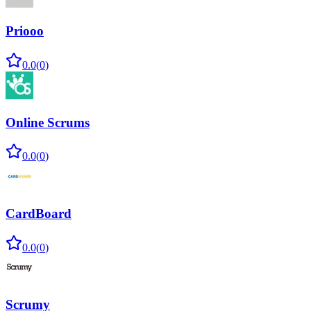
Priooo
0.0
(
0
)
Online Scrums
0.0
(
0
)
CardBoard
0.0
(
0
)
Scrumy