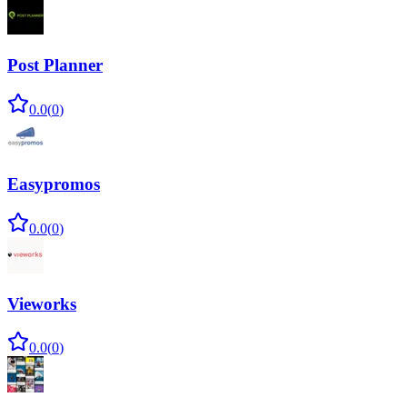
Post Planner
0.0
(
0
)
Easypromos
0.0
(
0
)
Vieworks
0.0
(
0
)