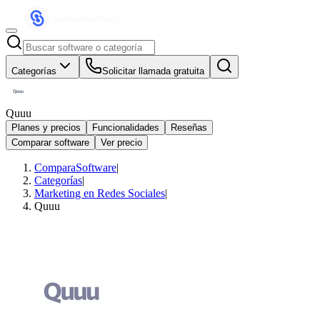
Categorías
Solicitar llamada gratuita
Quuu
Planes y precios
Funcionalidades
Reseñas
Comparar software
Ver precio
ComparaSoftware
|
Categorías
|
Marketing en Redes Sociales
|
Quuu