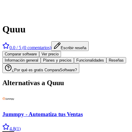
Quuu
0.0
/ 5 (
0
comentarios
)
Escribir reseña
Comparar software
Ver precio
Información general
Planes y precios
Funcionalidades
Reseñas
¿Por qué es gratis ComparaSoftware?
Alternativas a
Quuu
Jummpy - Automatiza tus Ventas
4.8
(
1
)