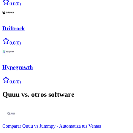
0.0
(
0
)
Driftrock
0.0
(
0
)
Hypegrowth
0.0
(
0
)
Quuu
vs. otros software
Comparar
Quuu
vs
Jummpy - Automatiza tus Ventas