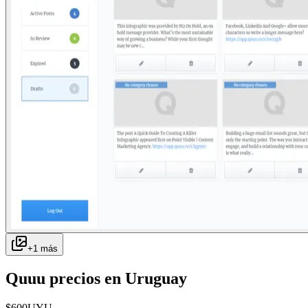
+
1
más
Quuu
precios en
Uruguay
$
600
UYU