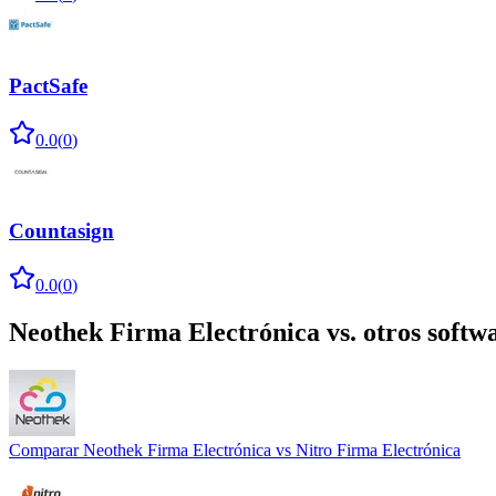
PactSafe
0.0
(
0
)
Countasign
0.0
(
0
)
Neothek Firma Electrónica
vs. otros softw
Comparar
Neothek Firma Electrónica
vs
Nitro Firma Electrónica