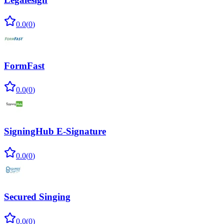
0.0
(
0
)
FormFast
0.0
(
0
)
SigningHub E-Signature
0.0
(
0
)
Secured Singing
0.0
(
0
)