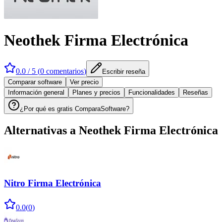
Neothek Firma Electrónica
0.0
/ 5 (
0
comentarios
)
Escribir reseña
Comparar software
Ver precio
Información general
Planes y precios
Funcionalidades
Reseñas
¿Por qué es gratis ComparaSoftware?
Alternativas a
Neothek Firma Electrónica
Nitro Firma Electrónica
0.0
(
0
)