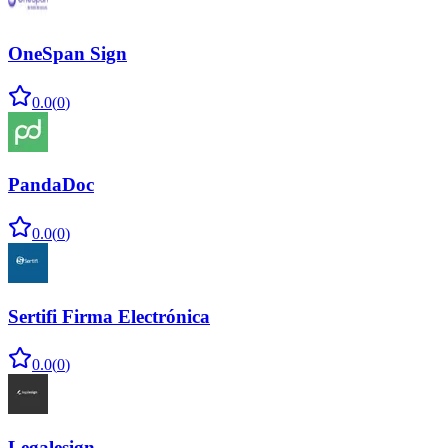
OneSpan Sign
0.0
(
0
)
PandaDoc
0.0
(
0
)
Sertifi Firma Electrónica
0.0
(
0
)
Legalesign