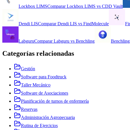
Lockbox LIMS
Comparar
Lockbox LIMS
vs
CDD Vault
Dendi LIS
Comparar
Dendi LIS
vs
FindMolecule
Fi
Labguru
Comparar
Labguru
vs
Benchling
Benchling
Categorías relacionadas
Gestión
Software para Foodtruck
Taller Mecánico
Software de Asociaciones
Planificación de turnos de enfermería
Reservas
Administración Agropecuaria
Rutina de Ejercicios