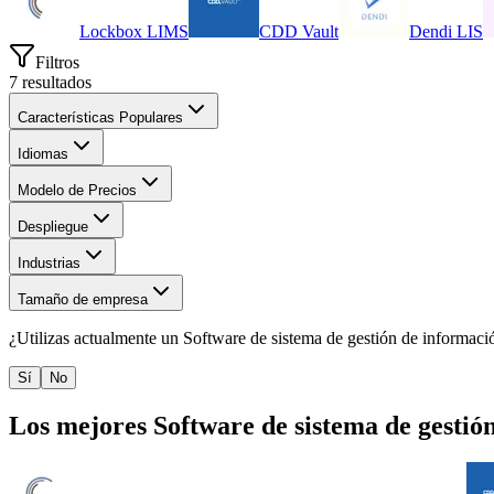
Lockbox LIMS
CDD Vault
Dendi LIS
Filtros
7
resultados
Características Populares
Idiomas
Modelo de Precios
Despliegue
Industrias
Tamaño de empresa
¿Utilizas actualmente un
Software de sistema de gestión de informaci
Sí
No
Los mejores
Software de sistema de gestió