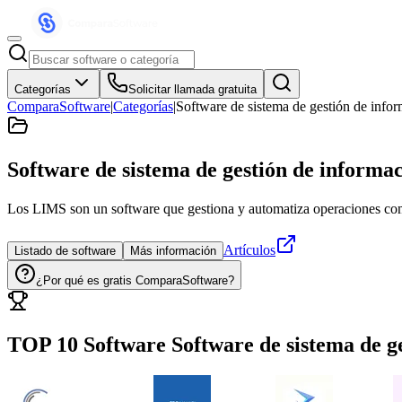
Categorías
Solicitar llamada gratuita
ComparaSoftware
|
Categorías
|
Software de sistema de gestión de info
Software de sistema de gestión de informa
Los LIMS son un software que gestiona y automatiza operaciones como 
Artículos
Listado de software
Más información
¿Por qué es gratis ComparaSoftware?
TOP 10 Software
Software de sistema de g