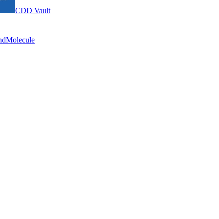
CDD Vault
ndMolecule