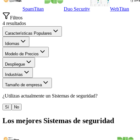
SpamTitan
Duo Security
WebTitan
Filtros
4
resultados
Características Populares
Idiomas
Modelo de Precios
Despliegue
Industrias
Tamaño de empresa
¿Utilizas actualmente un
Sistemas de seguridad
?
Sí
No
Los mejores
Sistemas de seguridad