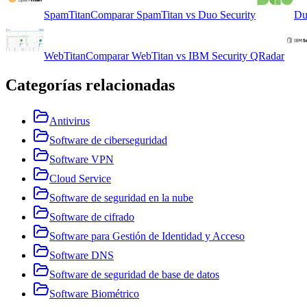
SpamTitan
Comparar
SpamTitan
vs
Duo Security
Du
WebTitan
Comparar
WebTitan
vs
IBM Security QRadar
Categorías relacionadas
Antivirus
Software de ciberseguridad
Software VPN
Cloud Service
Software de seguridad en la nube
Software de cifrado
Software para Gestión de Identidad y Acceso
Software DNS
Software de seguridad de base de datos
Software Biométrico