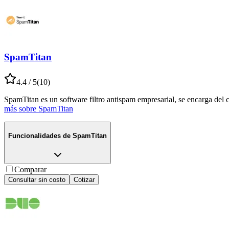
SpamTitan
4.4
/ 5
(
10
)
SpamTitan es un software filtro antispam empresarial, se encarga del 
más sobre
SpamTitan
Funcionalidades de
SpamTitan
Comparar
Consultar sin costo
Cotizar