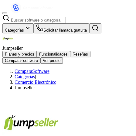
Categorías
Solicitar llamada gratuita
Jumpseller
Planes y precios
Funcionalidades
Reseñas
Comparar software
Ver precio
ComparaSoftware
|
Categorías
|
Comercio Electrónico
|
Jumpseller