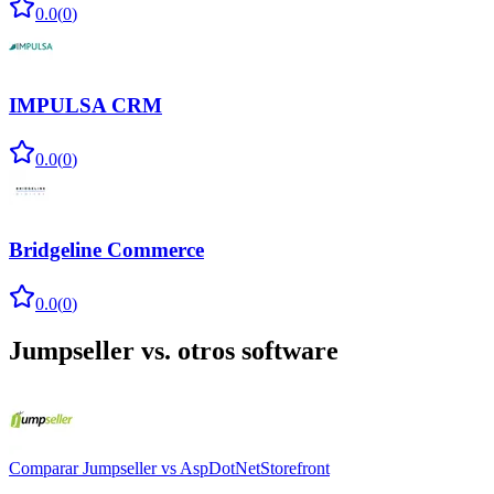
0.0
(
0
)
IMPULSA CRM
0.0
(
0
)
Bridgeline Commerce
0.0
(
0
)
Jumpseller
vs. otros software
Comparar
Jumpseller
vs
AspDotNetStorefront