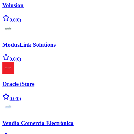
Volusion
0.0
(
0
)
ModusLink Solutions
0.0
(
0
)
Oracle iStore
0.0
(
0
)
Vendio Comercio Electrónico