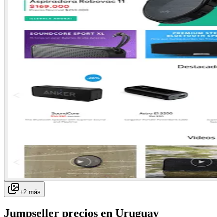
+
2
más
Jumpseller
precios en
Uruguay