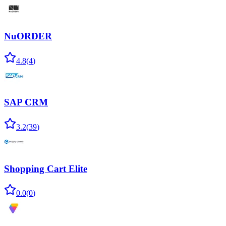
NuORDER
4.8
(
4
)
SAP CRM
3.2
(
39
)
Shopping Cart Elite
0.0
(
0
)