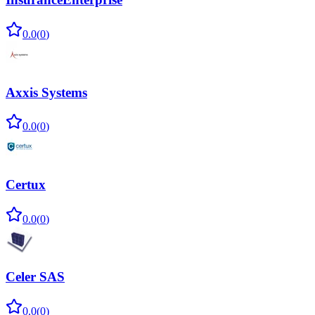
0.0
(
0
)
Axxis Systems
0.0
(
0
)
Certux
0.0
(
0
)
Celer SAS
0.0
(
0
)