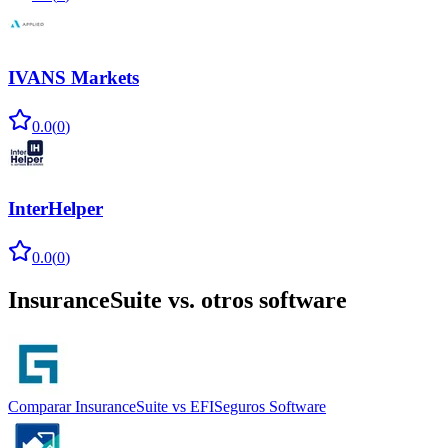
IVANS Markets
0.0
(
0
)
InterHelper
0.0
(
0
)
InsuranceSuite
vs. otros software
Comparar
InsuranceSuite
vs
EFISeguros Software