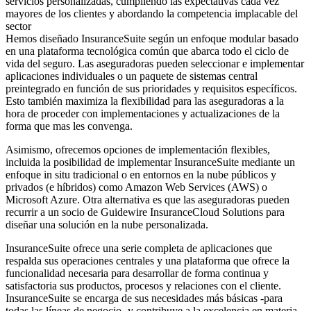
servicios personalizadas, cumpliendo las expectativas cada vez
mayores de los clientes y abordando la competencia implacable del
sector
Hemos diseñado InsuranceSuite según un enfoque modular basado
en una plataforma tecnológica común que abarca todo el ciclo de
vida del seguro. Las aseguradoras pueden seleccionar e implementar
aplicaciones individuales o un paquete de sistemas central
preintegrado en función de sus prioridades y requisitos específicos.
Esto también maximiza la flexibilidad para las aseguradoras a la
hora de proceder con implementaciones y actualizaciones de la
forma que mas les convenga.
Asimismo, ofrecemos opciones de implementación flexibles,
incluida la posibilidad de implementar InsuranceSuite mediante un
enfoque in situ tradicional o en entornos en la nube públicos y
privados (e híbridos) como Amazon Web Services (AWS) o
Microsoft Azure. Otra alternativa es que las aseguradoras pueden
recurrir a un socio de Guidewire InsuranceCloud Solutions para
diseñar una solución en la nube personalizada.
InsuranceSuite ofrece una serie completa de aplicaciones que
respalda sus operaciones centrales y una plataforma que ofrece la
funcionalidad necesaria para desarrollar de forma continua y
satisfactoria sus productos, procesos y relaciones con el cliente.
InsuranceSuite se encarga de sus necesidades más básicas -para
todas las líneas de negocio- y contribuye a la excelencia en materia