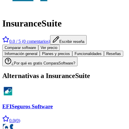
InsuranceSuite
0.0
/ 5 (
0
comentarios
)
Escribir reseña
Comparar software
Ver precio
Información general
Planes y precios
Funcionalidades
Reseñas
¿Por qué es gratis ComparaSoftware?
Alternativas a
InsuranceSuite
EFISeguros Software
0.0
(
0
)