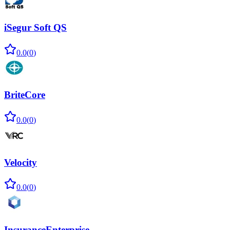
iSegur Soft QS
0.0
(
0
)
BriteCore
0.0
(
0
)
Velocity
0.0
(
0
)
InsuranceEnterprise