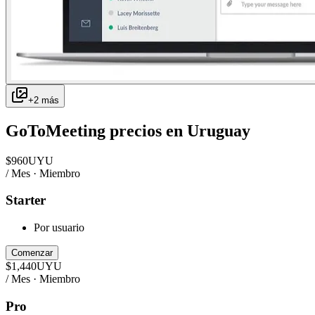
+
2
más
GoToMeeting
precios en
Uruguay
$
960
UYU
/ Mes · Miembro
Starter
Por usuario
Comenzar
$
1,440
UYU
/ Mes · Miembro
Pro