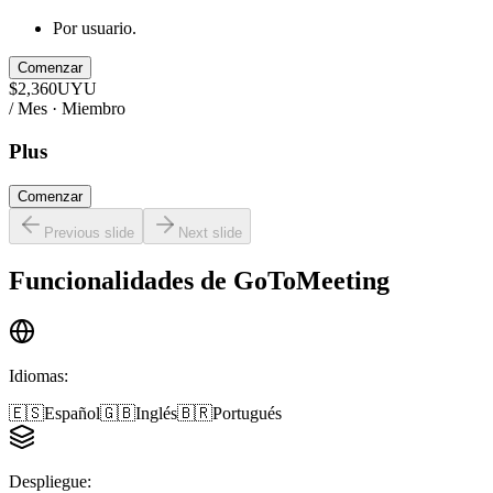
Por usuario.
Comenzar
$
2,360
UYU
/ Mes · Miembro
Plus
Comenzar
Previous slide
Next slide
Funcionalidades de
GoToMeeting
Idiomas
:
🇪🇸
Español
🇬🇧
Inglés
🇧🇷
Portugués
Despliegue
: