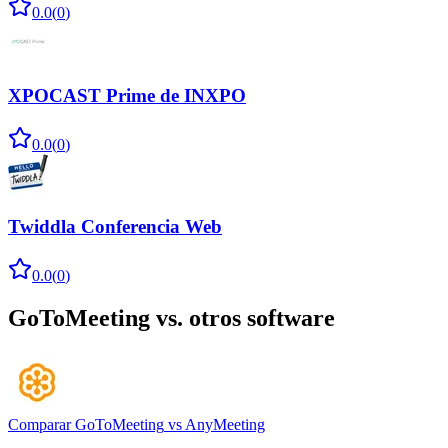
0.0
(
0
)
XPOCAST Prime de INXPO
0.0
(
0
)
Twiddla Conferencia Web
0.0
(
0
)
GoToMeeting
vs. otros software
Comparar
GoToMeeting
vs
AnyMeeting