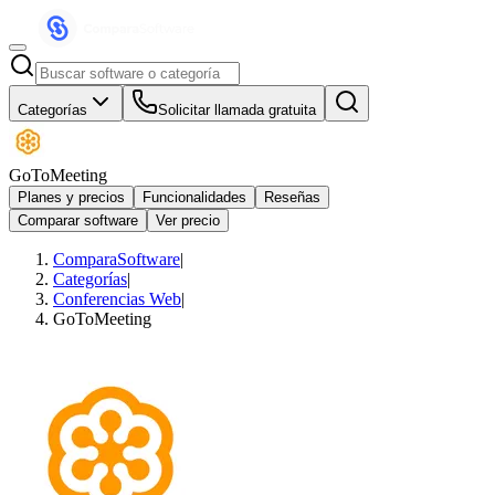
Categorías
Solicitar llamada gratuita
GoToMeeting
Planes y precios
Funcionalidades
Reseñas
Comparar software
Ver precio
ComparaSoftware
|
Categorías
|
Conferencias Web
|
GoToMeeting