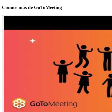
Conoce más de
GoToMeeting