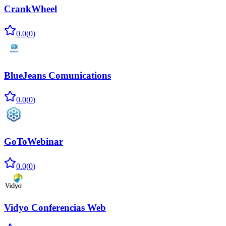
CrankWheel
0.0
(
0
)
BlueJeans Comunications
0.0
(
0
)
GoToWebinar
0.0
(
0
)
Vidyo Conferencias Web