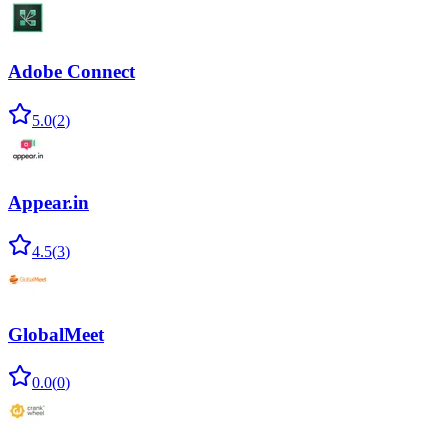
Adobe Connect
5.0
(
2
)
Appear.in
4.5
(
3
)
GlobalMeet
0.0
(
0
)