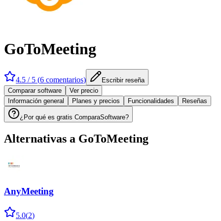
GoToMeeting
4.5
/ 5 (
6
comentarios
)
Escribir reseña
Comparar software
Ver precio
Información general
Planes y precios
Funcionalidades
Reseñas
¿Por qué es gratis ComparaSoftware?
Alternativas a
GoToMeeting
AnyMeeting
5.0
(
2
)