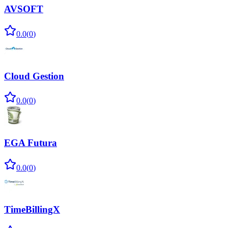
AVSOFT
0.0
(
0
)
Cloud Gestion
0.0
(
0
)
EGA Futura
0.0
(
0
)
TimeBillingX