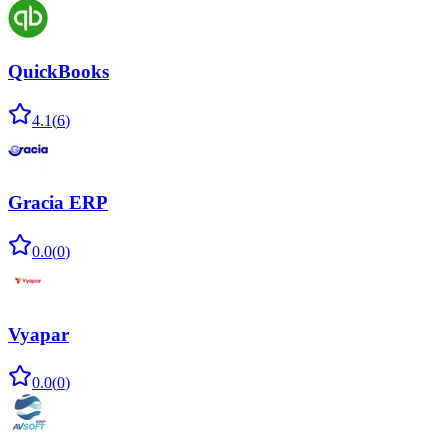
QuickBooks
4.1
(
6
)
Gracia ERP
0.0
(
0
)
Vyapar
0.0
(
0
)