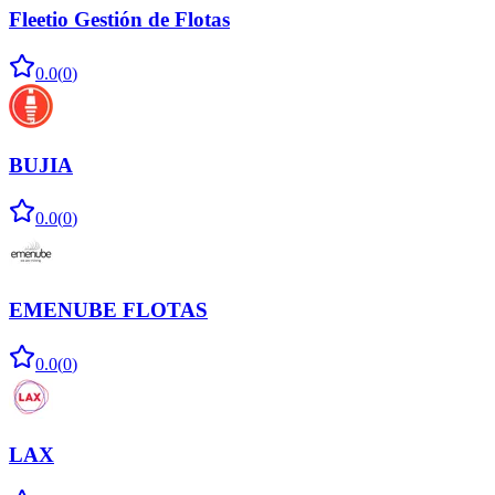
Fleetio Gestión de Flotas
0.0
(
0
)
BUJIA
0.0
(
0
)
EMENUBE FLOTAS
0.0
(
0
)
LAX