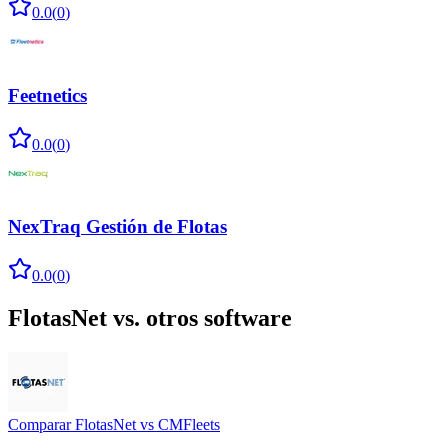
0.0
(
0
)
Feetnetics
0.0
(
0
)
NexTraq Gestión de Flotas
0.0
(
0
)
FlotasNet
vs. otros software
Comparar
FlotasNet
vs
CMFleets