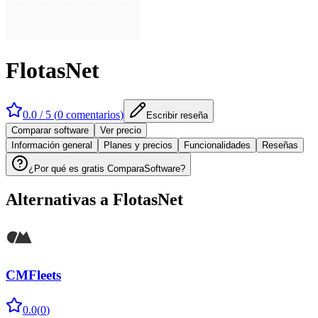
FlotasNet
0.0
/ 5 (
0
comentarios
)
Escribir reseña
Comparar software
Ver precio
Información general
Planes y precios
Funcionalidades
Reseñas
¿Por qué es gratis ComparaSoftware?
Alternativas a
FlotasNet
CMFleets
0.0
(
0
)