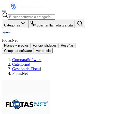
Categorías
Solicitar llamada gratuita
FlotasNet
Planes y precios
Funcionalidades
Reseñas
Comparar software
Ver precio
ComparaSoftware
|
Categorías
|
Gestión de Flotas
|
FlotasNet