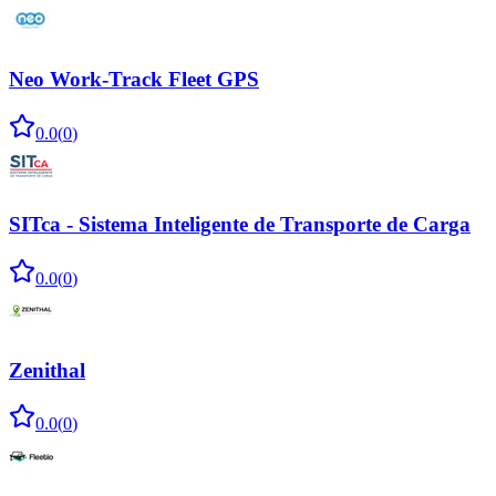
Neo Work-Track Fleet GPS
0.0
(
0
)
SITca - Sistema Inteligente de Transporte de Carga
0.0
(
0
)
Zenithal
0.0
(
0
)