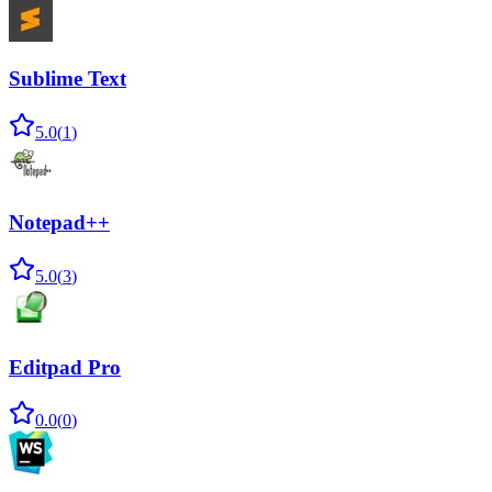
Sublime Text
5.0
(
1
)
Notepad++
5.0
(
3
)
Editpad Pro
0.0
(
0
)