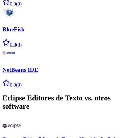
0.0
(
0
)
BlueFish
0.0
(
0
)
NetBeans IDE
0.0
(
0
)
Eclipse Editores de Texto
vs. otros
software