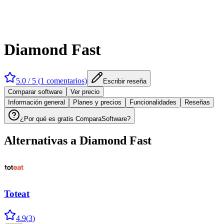
Diamond Fast
5.0
/ 5 (
1
comentarios
)
Escribir reseña
Comparar software
Ver precio
Información general
Planes y precios
Funcionalidades
Reseñas
¿Por qué es gratis ComparaSoftware?
Alternativas a
Diamond Fast
Toteat
4.9
(
3
)