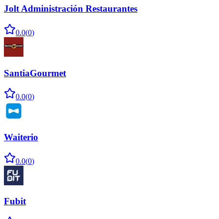
Jolt Administración Restaurantes
0.0
(
0
)
SantiaGourmet
0.0
(
0
)
Waiterio
0.0
(
0
)
Fubit