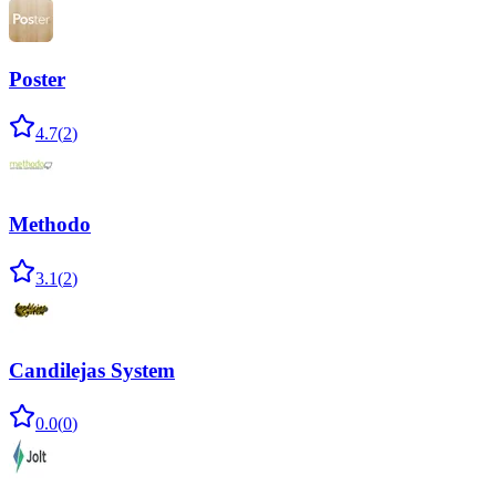
Poster
4.7
(
2
)
Methodo
3.1
(
2
)
Candilejas System
0.0
(
0
)