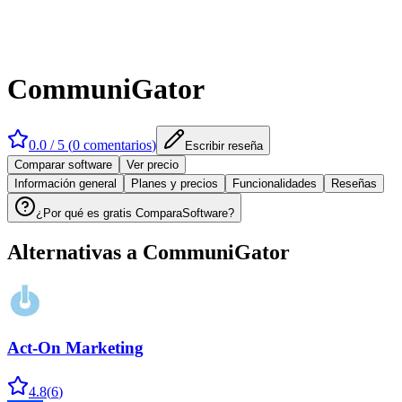
CommuniGator
0.0
/ 5 (
0
comentarios
)
Escribir reseña
Comparar software
Ver precio
Información general
Planes y precios
Funcionalidades
Reseñas
¿Por qué es gratis ComparaSoftware?
Alternativas a
CommuniGator
Act-On Marketing
4.8
(
6
)