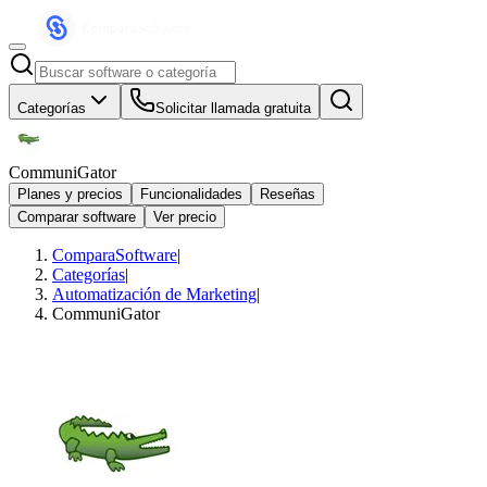
Categorías
Solicitar llamada gratuita
CommuniGator
Planes y precios
Funcionalidades
Reseñas
Comparar software
Ver precio
ComparaSoftware
|
Categorías
|
Automatización de Marketing
|
CommuniGator