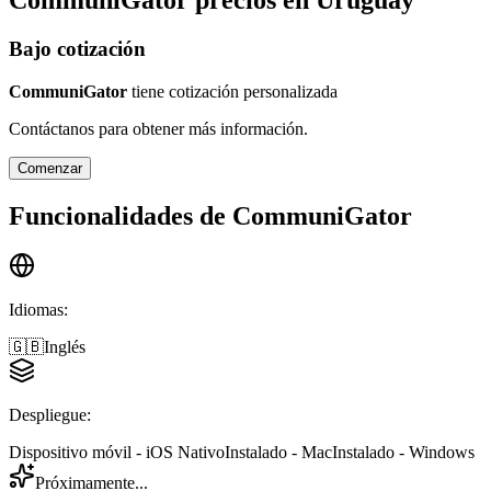
CommuniGator
precios en
Uruguay
Bajo cotización
CommuniGator
tiene cotización personalizada
Contáctanos para obtener más información.
Comenzar
Funcionalidades de
CommuniGator
Idiomas
:
🇬🇧
Inglés
Despliegue
:
Dispositivo móvil - iOS Nativo
Instalado - Mac
Instalado - Windows
Próximamente...