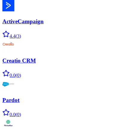
ActiveCampaign
4.4
(
3
)
Creatio CRM
0.0
(
0
)
Pardot
0.0
(
0
)