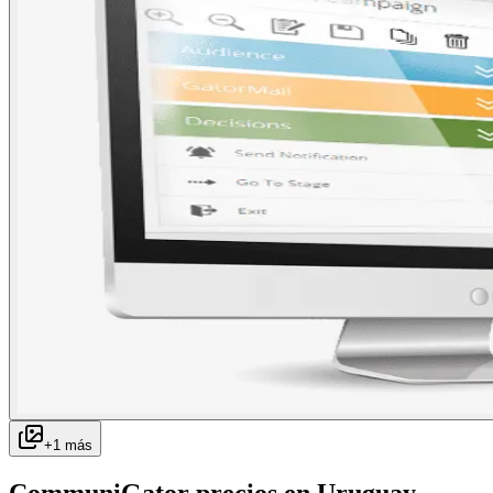
+
1
más