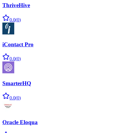
ThriveHive
0.0
(
0
)
iContact Pro
0.0
(
0
)
SmarterHQ
0.0
(
0
)
Oracle Eloqua