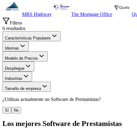
MBS Highway
The Mortgage Office
Qu
Filtros
6
resultados
Características Populares
Idiomas
Modelo de Precios
Despliegue
Industrias
Tamaño de empresa
¿Utilizas actualmente un
Software de Prestamistas
?
Sí
No
Los mejores
Software de Prestamistas