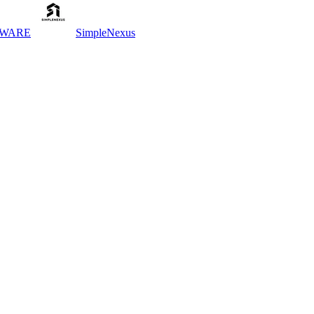
TWARE
SimpleNexus