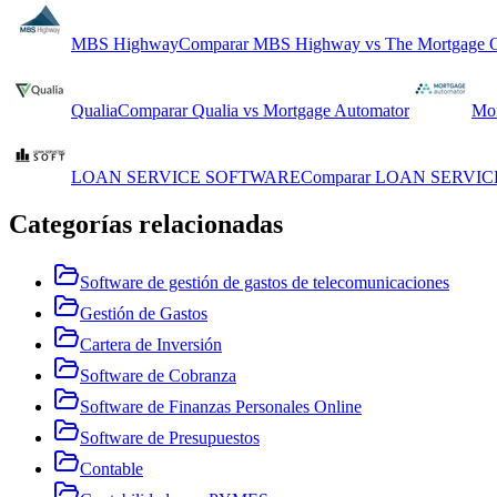
MBS Highway
Comparar
MBS Highway
vs
The Mortgage O
Qualia
Comparar
Qualia
vs
Mortgage Automator
Mor
LOAN SERVICE SOFTWARE
Comparar
LOAN SERVIC
Categorías relacionadas
Software de gestión de gastos de telecomunicaciones
Gestión de Gastos
Cartera de Inversión
Software de Cobranza
Software de Finanzas Personales Online
Software de Presupuestos
Contable