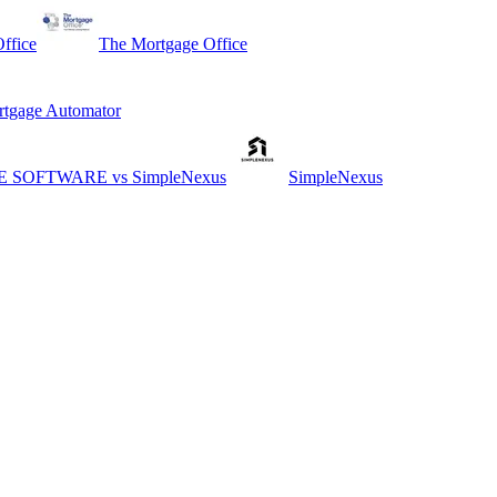
ffice
The Mortgage Office
tgage Automator
E SOFTWARE
vs
SimpleNexus
SimpleNexus