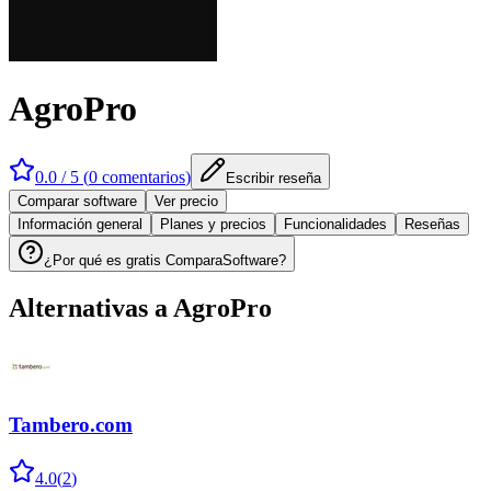
AgroPro
0.0
/ 5 (
0
comentarios
)
Escribir reseña
Comparar software
Ver precio
Información general
Planes y precios
Funcionalidades
Reseñas
¿Por qué es gratis ComparaSoftware?
Alternativas a
AgroPro
Tambero.com
4.0
(
2
)