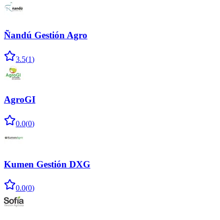
Ñandú Gestión Agro
3.5
(
1
)
AgroGI
0.0
(
0
)
Kumen Gestión DXG
0.0
(
0
)