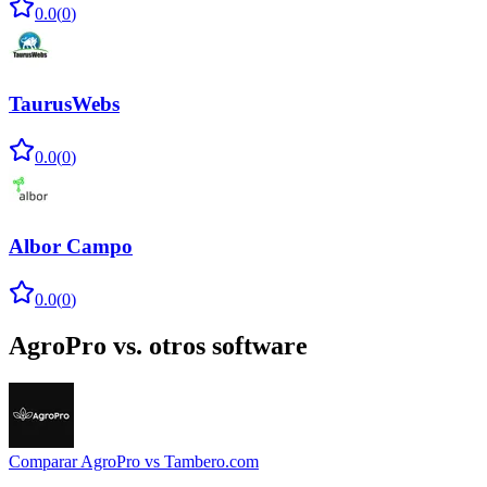
0.0
(
0
)
TaurusWebs
0.0
(
0
)
Albor Campo
0.0
(
0
)
AgroPro
vs. otros software
Comparar
AgroPro
vs
Tambero.com