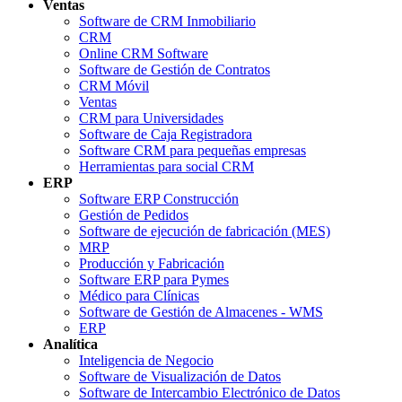
Ventas
Software de CRM Inmobiliario
CRM
Online CRM Software
Software de Gestión de Contratos
CRM Móvil
Ventas
CRM para Universidades
Software de Caja Registradora
Software CRM para pequeñas empresas
Herramientas para social CRM
ERP
Software ERP Construcción
Gestión de Pedidos
Software de ejecución de fabricación (MES)
MRP
Producción y Fabricación
Software ERP para Pymes
Médico para Clínicas
Software de Gestión de Almacenes - WMS
ERP
Analítica
Inteligencia de Negocio
Software de Visualización de Datos
Software de Intercambio Electrónico de Datos