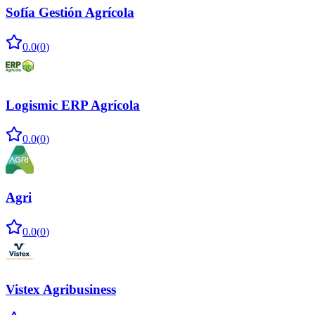
Sofía Gestión Agrícola
0.0
(
0
)
Logismic ERP Agrícola
0.0
(
0
)
Agri
0.0
(
0
)
Vistex Agribusiness