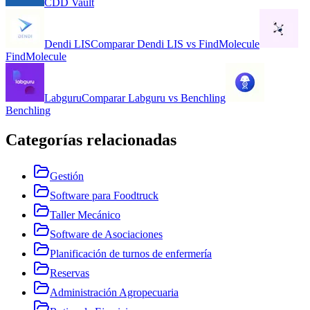
CDD Vault
Dendi LIS
Comparar
Dendi LIS
vs
FindMolecule
FindMolecule
Labguru
Comparar
Labguru
vs
Benchling
Benchling
Categorías relacionadas
Gestión
Software para Foodtruck
Taller Mecánico
Software de Asociaciones
Planificación de turnos de enfermería
Reservas
Administración Agropecuaria